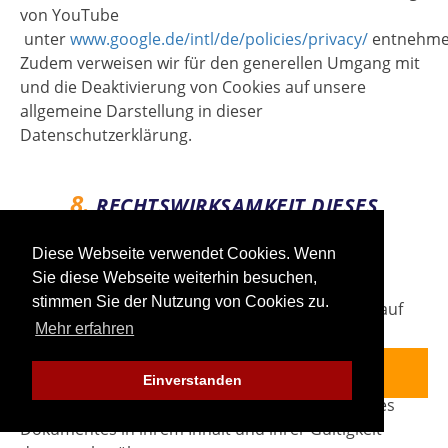
von YouTube
unter
www.google.de/intl/de/policies/privacy/
entnehme
Zudem verweisen wir für den generellen Umgang mit
und die Deaktivierung von Cookies auf unsere
allgemeine Darstellung in dieser
Datenschutzerklärung.
8.
RECHTSWIRKSAMKEIT DIESES
HAFTUNGSAUSSCHLUSSES
Diese Webseite verwendet Cookies. Wenn
Sie diese Webseite weiterhin besuchen,
Dieser Haftungsausschluss ist als Teil des
stimmen Sie der Nutzung von Cookies zu.
Internetangebotes zu betrachten, von dem aus auf
Mehr erfahren
diese Seite verwiesen wurde. Sofern Teile oder
einzelne Formulierungen dieses Textes der geltenden
Rechtslage nicht, nicht mehr oder nicht vollständig
Einverstanden
entsprechen sollten, bleiben die übrigen Teile des
Dokumentes in ihrem Inhalt und ihrer Gültigkeit