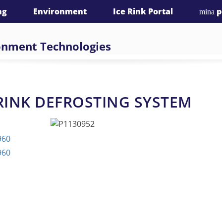
Call us: +49(0)341 9801140
ng
Environment
Ice Rink Portal
p
mina
ronment Technologies
RINK DEFROSTING SYSTEM