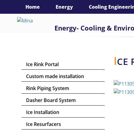
language :
Home
Energy
Cooling Engineeri
Energy- Cooling & Envi
I
CE 
Ice Rink Portal
Custom made installation
Rink Piping System
Dasher Board System
Ice Installation
Ice Resurfacers