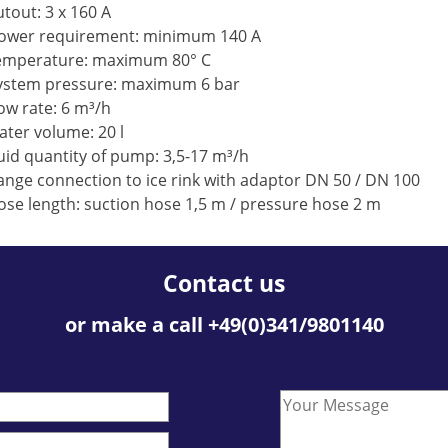
utout: 3 x 160 A
ower requirement: minimum 140 A
emperature: maximum 80° C
ystem pressure: maximum 6 bar
low rate: 6 m³/h
ater volume: 20 l
luid quantity of pump: 3,5-17 m³/h
lange connection to ice rink with adaptor DN 50 / DN 100
ose length: suction hose 1,5 m / pressure hose 2 m
Contact us
or make a call +49(0)341/9801140