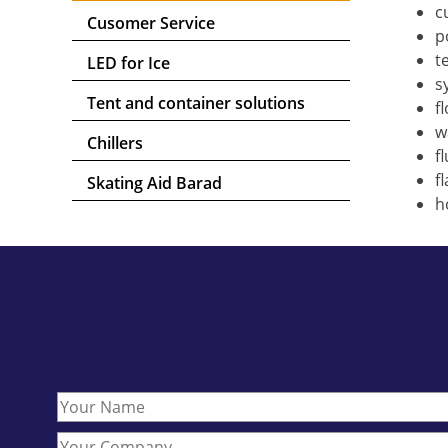
c
Cusomer Service
p
t
LED for Ice
s
Tent and container solutions
f
w
Chillers
f
f
Skating Aid Barad
h