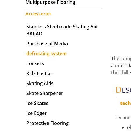
Multipurpose Flooring
Accessories
Stainless Steel made Skating Aid
BARAD
Purchase of Media
defrosting system
The comp
Lockers
a much fa
the chille
Kids Ice-Car
Skating Aids
D
ES
Skate Sharpener
Ice Skates
tech
Ice Edger
technic
Protective Flooring
e