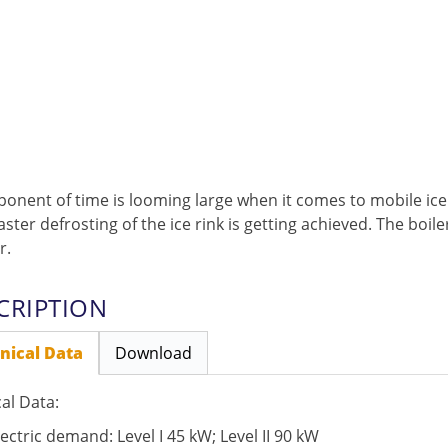
onent of time is looming large when it comes to mobile ice 
ster defrosting of the ice rink is getting achieved. The boil
r.
CRIPTION
nical Data
Download
al Data:
lectric demand: Level I 45 kW; Level II 90 kW