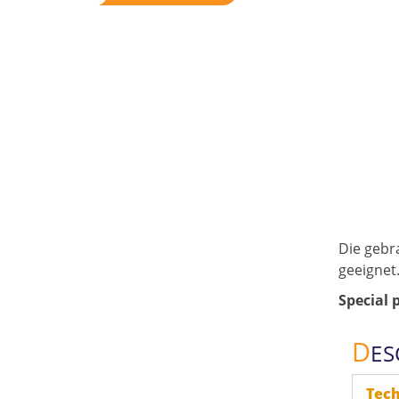
Die gebr
geeignet
Special p
D
ES
Tech