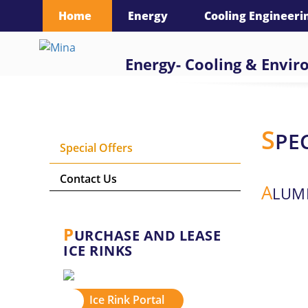
language :
Home
Energy
Cooling Engineeri
Energy- Cooling & Envi
S
PE
Special Offers
Contact Us
A
LUM
P
URCHASE AND LEASE
ICE RINKS
Ice Rink Portal